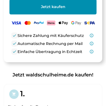
Jetzt kaufen
check
Sichere Zahlung mit Käuferschutz
info_outline
check
Automatische Rechnung per Mail
info_outline
check
Einfache Übertragung in Echtzeit
info_outline
Jetzt waldschulheime.de kaufen!
1.
shopping_cart