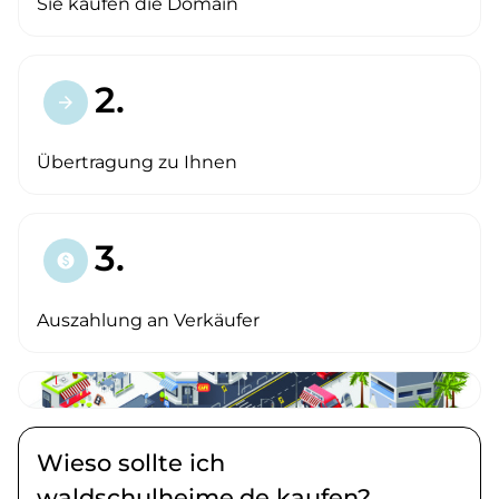
Sie kaufen die Domain
2.
arrow_forward
Übertragung zu Ihnen
3.
paid
Auszahlung an Verkäufer
Wieso sollte ich
waldschulheime.de kaufen?